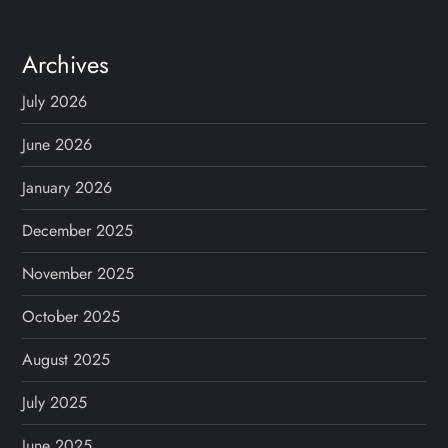
Archives
July 2026
June 2026
January 2026
December 2025
November 2025
October 2025
August 2025
July 2025
June 2025