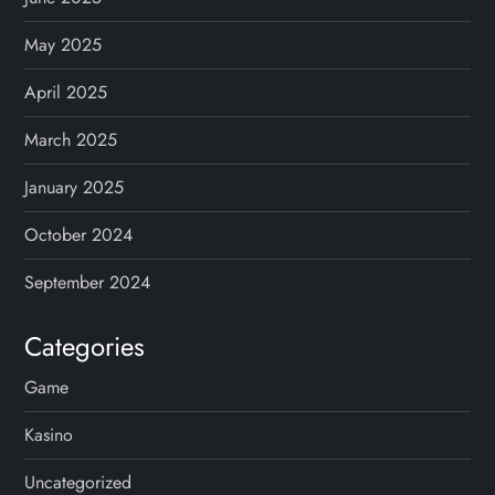
May 2025
April 2025
March 2025
January 2025
October 2024
September 2024
Categories
Game
Kasino
Uncategorized