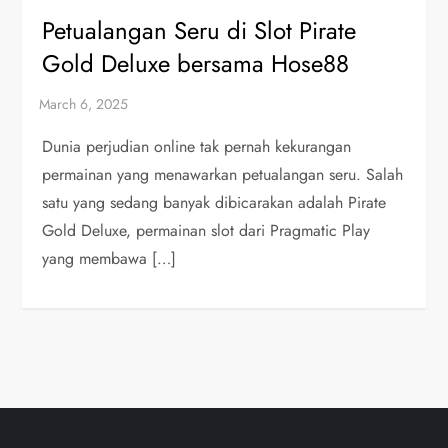
Petualangan Seru di Slot Pirate
Gold Deluxe bersama Hose88
Dunia perjudian online tak pernah kekurangan
permainan yang menawarkan petualangan seru. Salah
satu yang sedang banyak dibicarakan adalah Pirate
Gold Deluxe, permainan slot dari Pragmatic Play
yang membawa […]