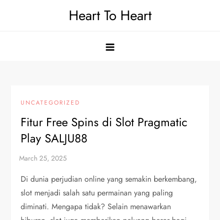
Skip
Heart To Heart
to
content
UNCATEGORIZED
Fitur Free Spins di Slot Pragmatic
Play SALJU88
Di dunia perjudian online yang semakin berkembang,
slot menjadi salah satu permainan yang paling
diminati. Mengapa tidak? Selain menawarkan