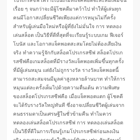
โปรเกรสซีฟ เพราะเป็นเกมที่แจ็คพอตจะสะสมเพิ่มขึ้น
เรื่อย ๆ จนกว่าจะมีผู้โชคดีมาคว้าไป ทำให้ผู้เล่นทุก
คนมีโอกาสเปลี่ยนชีวิตเพียงแค่การหมุนไม่กี่ครั้ง
สำหรับผู้เล่นมือใหม่หรือผู้ที่ยังไม่มั่นใจ การ ทดลอง
เล่นสล็อต เป็นวิธีที่ดีที่สุดที่จะเรียนรู้ระบบเกม ฟีเจอร์
โบนัส และโอกาสแจ็คพอตสะสมโดยไม่ต้องเสียเงิน
จริง ทำความรู้จักกับสล็อตโปรเกรสซีฟ สล็อตโปรเก
รสซีฟคือเกมสล็อตที่มีรางวัลแจ็คพอตเพิ่มขึ้นทุกครั้ง
ที่มีผู้เล่นหมุน แต่ยังไม่ถูกรางวัล รางวัลแจ็คพอตนี้
สามารถสะสมจนมีมูลค่าสูงหลายล้านบาท ทำให้การ
หมุนแต่ละครั้งเต็มไปด้วยความตื่นเต้น ความพิเศษ
ของสล็อตโปรเกรสซีฟคือ เมื่อแจ็คพอตแตก ผู้โชคดี
จะได้รับรางวัลใหญ่ทันที ซึ่งอาจเปลี่ยนชีวิตผู้เล่นจาก
คนธรรมดาเป็นเศรษฐีในชั่วข้ามคืน ทำไมควร
ทดลองเล่นสล็อตโปรเกรสซีฟ การ ทดลองเล่นสล็อต
เป็นวิธีที่ดีในการเรียนรู้เกมโปรเกรสซีฟก่อนลงเงิน