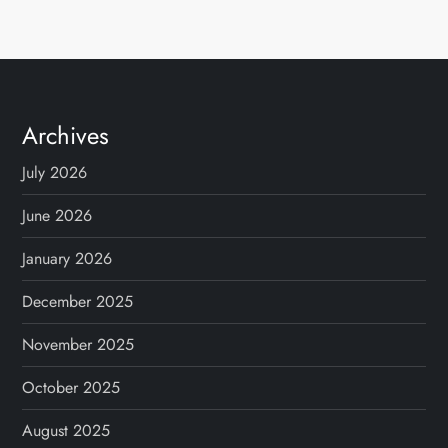
Archives
July 2026
June 2026
January 2026
December 2025
November 2025
October 2025
August 2025