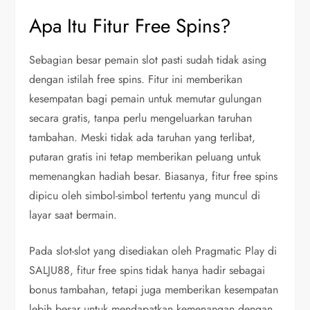
Apa Itu Fitur Free Spins?
Sebagian besar pemain slot pasti sudah tidak asing
dengan istilah free spins. Fitur ini memberikan
kesempatan bagi pemain untuk memutar gulungan
secara gratis, tanpa perlu mengeluarkan taruhan
tambahan. Meski tidak ada taruhan yang terlibat,
putaran gratis ini tetap memberikan peluang untuk
memenangkan hadiah besar. Biasanya, fitur free spins
dipicu oleh simbol-simbol tertentu yang muncul di
layar saat bermain.
Pada slot-slot yang disediakan oleh Pragmatic Play di
SALJU88, fitur free spins tidak hanya hadir sebagai
bonus tambahan, tetapi juga memberikan kesempatan
lebih besar untuk mendapatkan kemenangan dengan