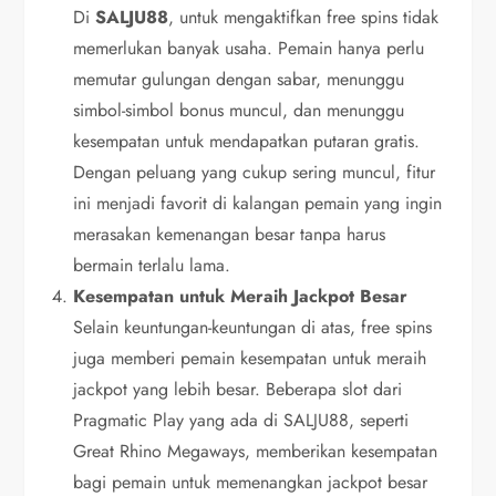
Di
SALJU88
, untuk mengaktifkan free spins tidak
memerlukan banyak usaha. Pemain hanya perlu
memutar gulungan dengan sabar, menunggu
simbol-simbol bonus muncul, dan menunggu
kesempatan untuk mendapatkan putaran gratis.
Dengan peluang yang cukup sering muncul, fitur
ini menjadi favorit di kalangan pemain yang ingin
merasakan kemenangan besar tanpa harus
bermain terlalu lama.
Kesempatan untuk Meraih Jackpot Besar
Selain keuntungan-keuntungan di atas, free spins
juga memberi pemain kesempatan untuk meraih
jackpot yang lebih besar. Beberapa slot dari
Pragmatic Play yang ada di SALJU88, seperti
Great Rhino Megaways, memberikan kesempatan
bagi pemain untuk memenangkan jackpot besar