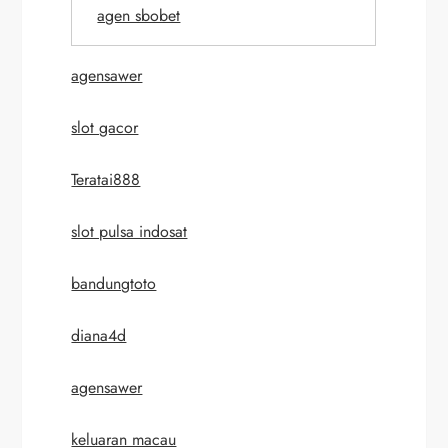
agen sbobet
agensawer
slot gacor
Teratai888
slot pulsa indosat
bandungtoto
diana4d
agensawer
keluaran macau