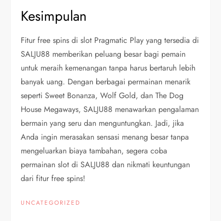
Kesimpulan
Fitur free spins di slot Pragmatic Play yang tersedia di
SALJU88 memberikan peluang besar bagi pemain
untuk meraih kemenangan tanpa harus bertaruh lebih
banyak uang. Dengan berbagai permainan menarik
seperti Sweet Bonanza, Wolf Gold, dan The Dog
House Megaways, SALJU88 menawarkan pengalaman
bermain yang seru dan menguntungkan. Jadi, jika
Anda ingin merasakan sensasi menang besar tanpa
mengeluarkan biaya tambahan, segera coba
permainan slot di SALJU88 dan nikmati keuntungan
dari fitur free spins!
UNCATEGORIZED