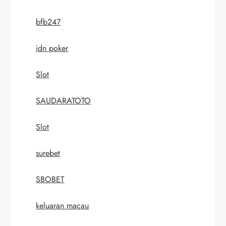
bfb247
idn poker
Slot
SAUDARATOTO
Slot
surebet
SBOBET
keluaran macau