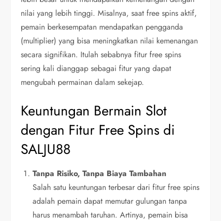
nilai yang lebih tinggi. Misalnya, saat free spins aktif,
pemain berkesempatan mendapatkan pengganda
(multiplier) yang bisa meningkatkan nilai kemenangan
secara signifikan. Itulah sebabnya fitur free spins
sering kali dianggap sebagai fitur yang dapat
mengubah permainan dalam sekejap.
Keuntungan Bermain Slot
dengan Fitur Free Spins di
SALJU88
Tanpa Risiko, Tanpa Biaya Tambahan
Salah satu keuntungan terbesar dari fitur free spins
adalah pemain dapat memutar gulungan tanpa
harus menambah taruhan. Artinya, pemain bisa