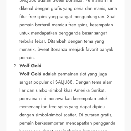
SALJU88 adalah Sweet Bonanza. Permainan ini
dikenal dengan grafis yang ceria dan manis, serta
fitur free spins yang sangat menguntungkan. Saat
pemain berhasil memicu free spins, kesempatan
untuk mendapatkan pengganda besar sangat
terbuka lebar. Ditambah dengan tema yang
menarik, Sweet Bonanza menjadi favorit banyak
pemain.
Wolf Gold
Wolf Gold
adalah permainan slot yang juga
sangat populer di SALJU88. Dengan tema alam
liar dan simbol-simbol khas Amerika Serikat,
permainan ini menawarkan kesempatan untuk
memenangkan free spins yang dapat dipicu
dengan simbol-simbol scatter. Di putaran gratis,
pemain berkesempatan mendapatkan pengganda