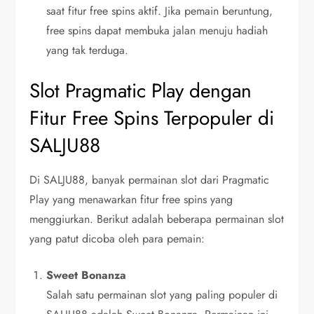
saat fitur free spins aktif. Jika pemain beruntung,
free spins dapat membuka jalan menuju hadiah
yang tak terduga.
Slot Pragmatic Play dengan
Fitur Free Spins Terpopuler di
SALJU88
Di SALJU88, banyak permainan slot dari Pragmatic
Play yang menawarkan fitur free spins yang
menggiurkan. Berikut adalah beberapa permainan slot
yang patut dicoba oleh para pemain:
Sweet Bonanza
Salah satu permainan slot yang paling populer di