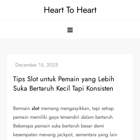
Skip
Heart To Heart
to
content
Tips Slot untuk Pemain yang Lebih
Suka Bertaruh Kecil Tapi Konsisten
Bermain
slot
memang mengasyikkan, tapi setiap
pemain memiliki gaya tersendiri dalam bertaruh.
Beberapa pemain suka bertaruh besar demi
kesempatan menang jackpot, sementara yang lain