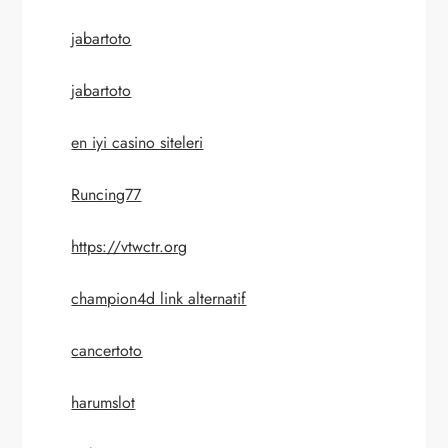
jabartoto
jabartoto
en iyi casino siteleri
Runcing77
https://vtwctr.org
champion4d link alternatif
cancertoto
harumslot