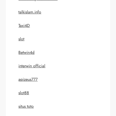
talkislam.info
Taxi4D
slot
Betwin4d
interwin official
apizeus777
slot88
situs toto