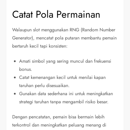
Catat Pola Permainan
Walaupun slot menggunakan RNG (Random Number
Generator), mencatat pola putaran membantu pemain
bertaruh kecil tapi konsisten:
Amati simbol yang sering muncul dan frekuensi
bonus.
Catat kemenangan kecil untuk menilai kapan
taruhan perlu disesuaikan.
Gunakan data sederhana ini untuk meningkatkan
strategi taruhan tanpa mengambil risiko besar.
Dengan pencatatan, pemain bisa bermain lebih
terkontrol dan meningkatkan peluang menang di