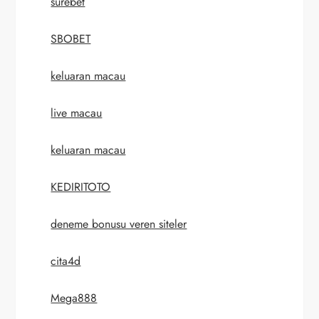
surebet
SBOBET
keluaran macau
live macau
keluaran macau
KEDIRITOTO
deneme bonusu veren siteler
cita4d
Mega888