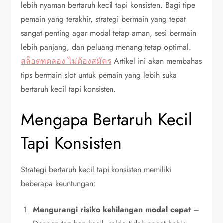
lebih nyaman bertaruh kecil tapi konsisten. Bagi tipe
pemain yang terakhir, strategi bermain yang tepat
sangat penting agar modal tetap aman, sesi bermain
lebih panjang, dan peluang menang tetap optimal.
สล็อตทดลอง ไม่ต้องสมัคร
Artikel ini akan membahas
tips bermain slot untuk pemain yang lebih suka
bertaruh kecil tapi konsisten.
Mengapa Bertaruh Kecil
Tapi Konsisten
Strategi bertaruh kecil tapi konsisten memiliki
beberapa keuntungan:
Mengurangi risiko kehilangan modal cepat
–