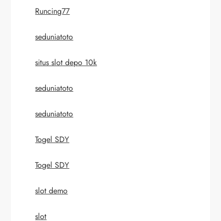
Runcing77
seduniatoto
situs slot depo 10k
seduniatoto
seduniatoto
Togel SDY
Togel SDY
slot demo
slot