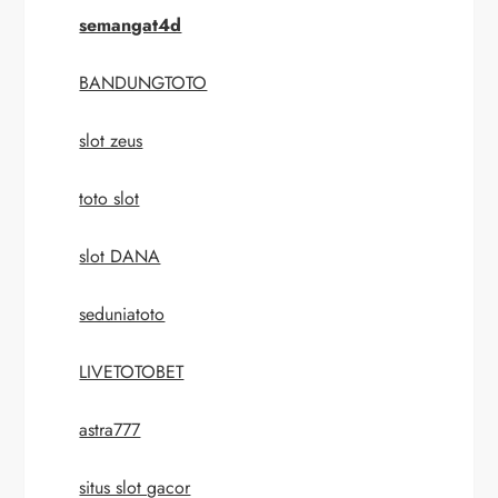
semangat4d
BANDUNGTOTO
slot zeus
toto slot
slot DANA
seduniatoto
LIVETOTOBET
astra777
situs slot gacor