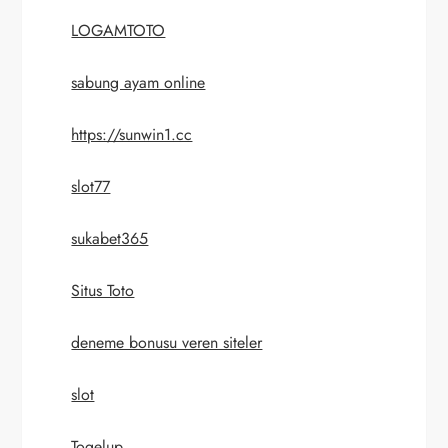
LOGAMTOTO
sabung ayam online
https://sunwin1.cc
slot77
sukabet365
Situs Toto
deneme bonusu veren siteler
slot
Togelup