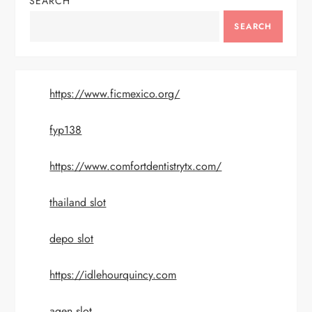
SEARCH
SEARCH
https://www.ficmexico.org/
fyp138
https://www.comfortdentistrytx.com/
thailand slot
depo slot
https://idlehourquincy.com
agen slot