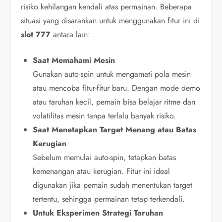
risiko kehilangan kendali atas permainan. Beberapa
situasi yang disarankan untuk menggunakan fitur ini di
slot 777
antara lain:
Saat Memahami Mesin
Gunakan auto-spin untuk mengamati pola mesin
atau mencoba fitur-fitur baru. Dengan mode demo
atau taruhan kecil, pemain bisa belajar ritme dan
volatilitas mesin tanpa terlalu banyak risiko.
Saat Menetapkan Target Menang atau Batas
Kerugian
Sebelum memulai auto-spin, tetapkan batas
kemenangan atau kerugian. Fitur ini ideal
digunakan jika pemain sudah menentukan target
tertentu, sehingga permainan tetap terkendali.
Untuk Eksperimen Strategi Taruhan