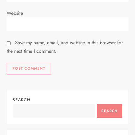
Website
Save my name, email, and website in this browser for
the next time I comment.
SEARCH
SEARCH