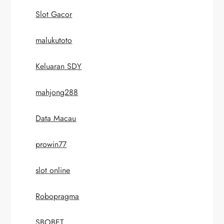
Slot Gacor
malukutoto
Keluaran SDY
mahjong288
Data Macau
prowin77
slot online
Robopragma
SBOBET