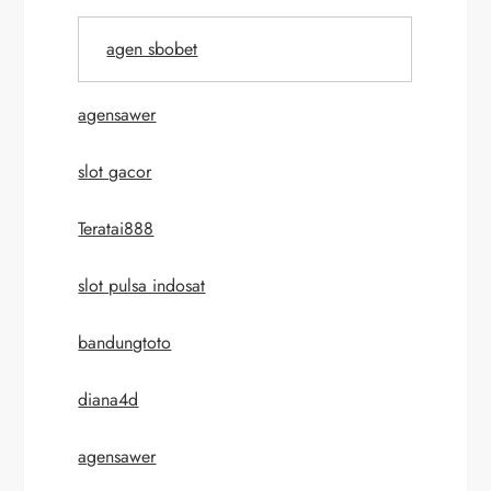
agen sbobet
agensawer
slot gacor
Teratai888
slot pulsa indosat
bandungtoto
diana4d
agensawer