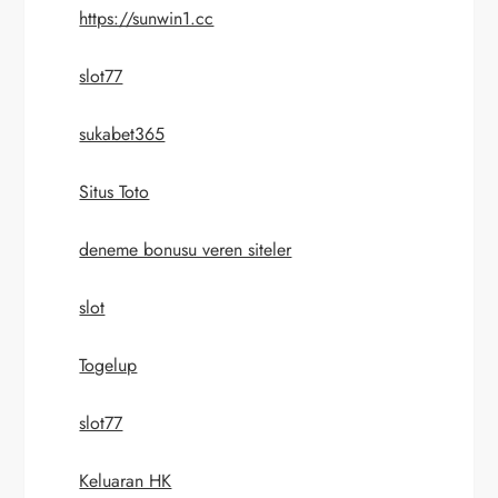
https://sunwin1.cc
slot77
sukabet365
Situs Toto
deneme bonusu veren siteler
slot
Togelup
slot77
Keluaran HK