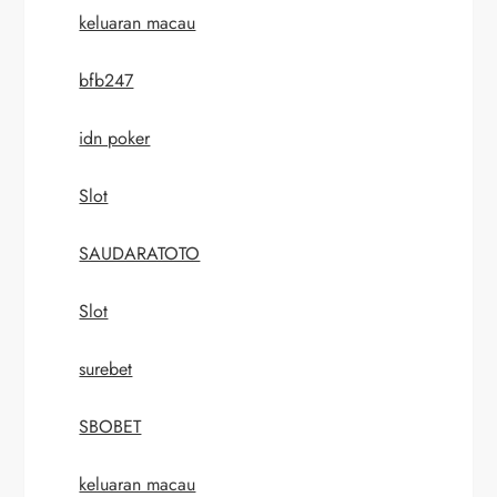
keluaran macau
bfb247
idn poker
Slot
SAUDARATOTO
Slot
surebet
SBOBET
keluaran macau