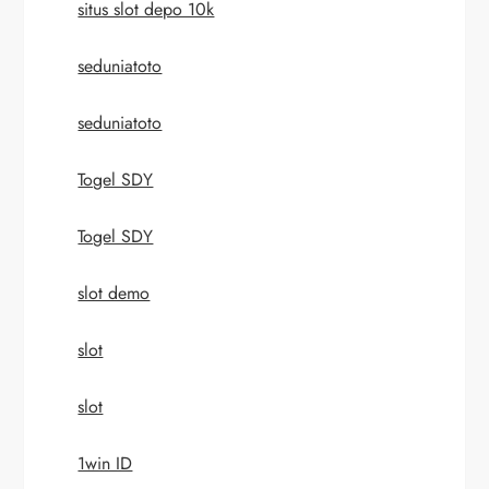
situs slot depo 10k
seduniatoto
seduniatoto
Togel SDY
Togel SDY
slot demo
slot
slot
1win ID