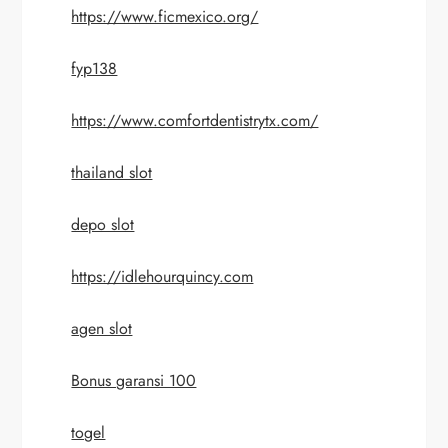
https://www.ficmexico.org/
fyp138
https://www.comfortdentistrytx.com/
thailand slot
depo slot
https://idlehourquincy.com
agen slot
Bonus garansi 100
togel