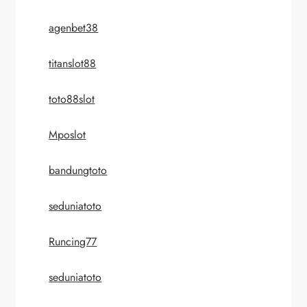
agenbet38
titanslot88
toto88slot
Mposlot
bandungtoto
seduniatoto
Runcing77
seduniatoto