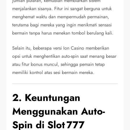
jumlah putaran, kemudian membiarkan sistem
menjalankan sisanya. Fitur ini sangat berguna untuk
menghemat waktu dan mempermudah permainan,
terutama bagi mereka yang ingin menikmati sensasi
bermain tanpa harus menekan tombol berulang kali.
Selain itu, beberapa versi Ion Casino memberikan
opsi untuk menghentikan auto-spin saat menang besar
atau fitur bonus muncul, sehingga pemain tetap
memiliki kontrol atas sesi bermain mereka.
2. Keuntungan
Menggunakan Auto-
Spin di Slot 777